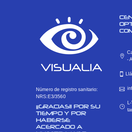
CE
OP
CO
Ca
- 
Ll
in
Número de registro sanitario:
NRS:E3/3560
L-
¡¡GRACIAS!! POR SU
ta
TIEMPO Y POR
HABERSE
ACERCADO A