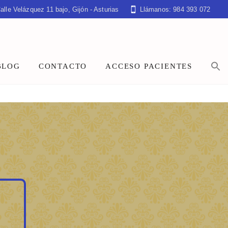
alle Velázquez 11 bajo, Gijón - Asturias
Llámanos: 984 393 072
BLOG
CONTACTO
ACCESO PACIENTES