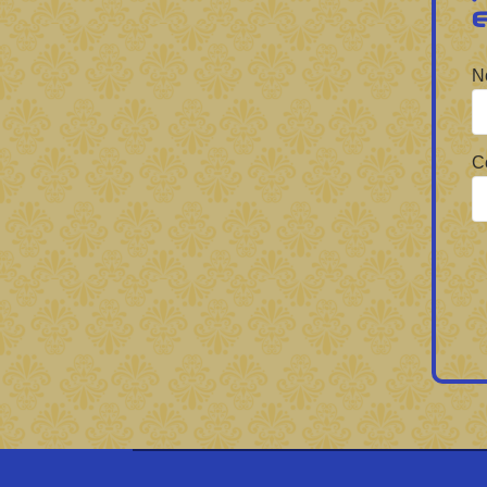
Forbrain
N
C