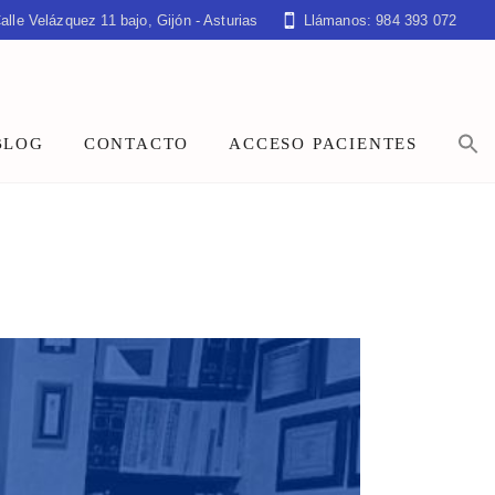
alle Velázquez 11 bajo, Gijón - Asturias
Llámanos: 984 393 072
BLOG
CONTACTO
ACCESO PACIENTES