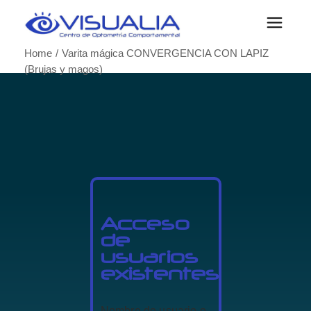
Home
Varita mágica CONVERGENCIA CON LAPIZ
(Brujas y magos)
Acceso
de
usuarios
existentes
Nombre de usuario o