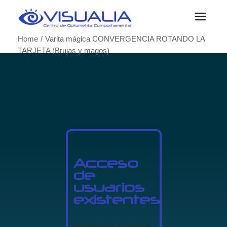
Home
Varita mágica CONVERGENCIA ROTANDO LA
TARJETA (Brujas y magos)
Acceso
de
usuarios
existentes
Nombre de usuario o