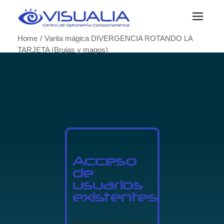
Home
Varita mágica DIVERGENCIA ROTANDO LA
TARJETA (Brujas y magos)
Acceso
de
usuarios
existentes
Nombre de usuario o