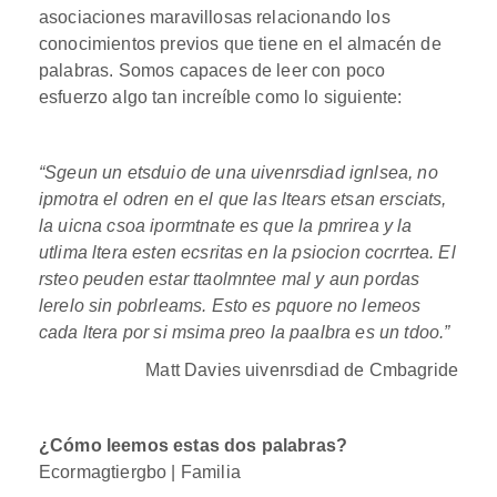
asociaciones maravillosas relacionando los
conocimientos previos que tiene en el almacén de
palabras. Somos capaces de leer con poco
esfuerzo algo tan increíble como lo siguiente:
“Sgeun un etsduio de una uivenrsdiad ignlsea, no
ipmotra el odren en el que las ltears etsan ersciats,
la uicna csoa ipormtnate es que la pmrirea y la
utlima ltera esten ecsritas en la psiocion cocrrtea. El
rsteo peuden estar ttaolmntee mal y aun pordas
lerelo sin pobrleams. Esto es pquore no lemeos
cada ltera por si msima preo la paalbra es un tdoo.”
Matt Davies uivenrsdiad de Cmbagride
¿Cómo leemos estas dos palabras?
Ecormagtiergbo | Familia