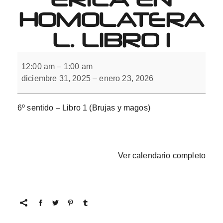
HOMOLATERA
L. LIBRO 1
6º
sentido.
12:00 am
–
1:00 am
Integración
diciembre 31, 2025
–
enero 23, 2026
interhemisférica
en
homolateral.
Libro
6º sentido – Libro 1 (Brujas y magos)
1
Ver calendario completo