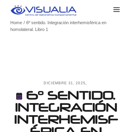
Skip
to
the
content
Home
6º sentido. Integración interhemisférica en
homolateral. Libro 1
DICIEMBRE 31, 2025
6º SENTIDO.
INTEGRACIÓN
INTERHEMISF
ÉRICA EN