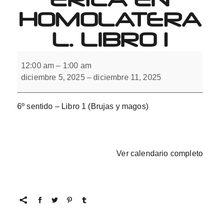
HOMOLATERA
L. LIBRO 1
6º
sentido.
12:00 am
–
1:00 am
Integración
diciembre 5, 2025
–
diciembre 11, 2025
interhemisférica
en
homolateral.
Libro
6º sentido – Libro 1 (Brujas y magos)
1
Ver calendario completo