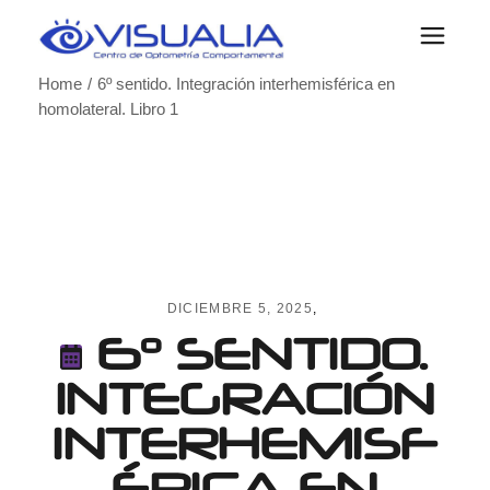
Skip
to
the
content
Home
6º sentido. Integración interhemisférica en
homolateral. Libro 1
DICIEMBRE 5, 2025
6º SENTIDO.
INTEGRACIÓN
INTERHEMISF
ÉRICA EN