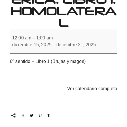
HOMOLATERA
L
6º
sentido.
12:00 am
–
1:00 am
Integración
diciembre 15, 2025
–
diciembre 21, 2025
interhemisférica.
Libro
1.
Homolateral
6º sentido – Libro 1 (Brujas y magos)
Ver calendario completo