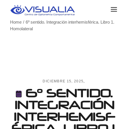
Skip
to
the
content
Home
6º sentido. Integración interhemisférica. Libro 1.
Homolateral
DICIEMBRE 15, 2025
6º SENTIDO.
INTEGRACIÓN
INTERHEMISF
ÉRICA. LIBRO 1.