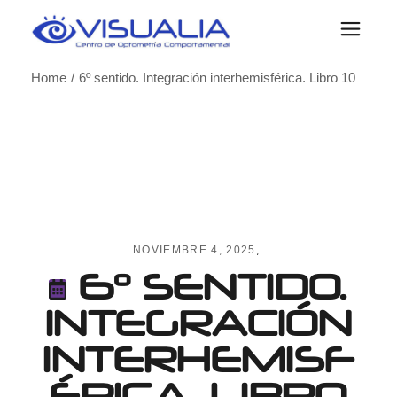
Skip
to
the
content
Home
6º sentido. Integración interhemisférica. Libro 10
NOVIEMBRE 4, 2025
6º SENTIDO.
INTEGRACIÓN
INTERHEMISF
ÉRICA. LIBRO