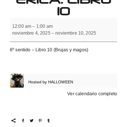
10
6º
sentido.
12:00 am
–
1:00 am
Integración
noviembre 4, 2025
–
noviembre 10, 2025
interhemisférica.
Libro
10
6º sentido – Libro 10 (Brujas y magos)
Hosted by
HALLOWEEN
Ver calendario completo