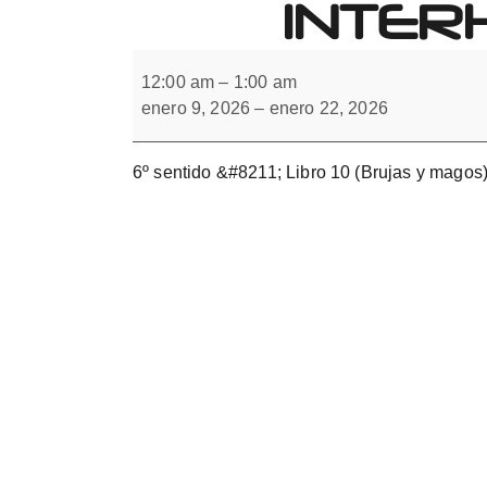
INTER
Forbrain
6º
sentido.
12:00 am
–
1:00 am
Integración
enero 9, 2026
–
enero 22, 2026
interhemisférica.
Libro
10
6º sentido &#8211; Libro 10 (Brujas y magos