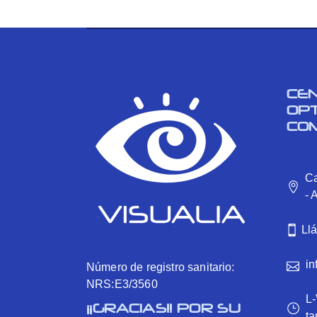
CE
OP
CO
Ca
- 
Ll
in
Número de registro sanitario:
NRS:E3/3560
L-
¡¡GRACIAS!! POR SU
ta