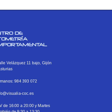
NTRO DE
TOMETRÍA
MPORTAMENTAL
lle Velázquez 11 bajo, Gijón
Asturias
ámanos: 984 393 072
fo@visualia-coc.es
V de 16:00 a 20:00 y Martes
mbién de 9:30 a 13:30