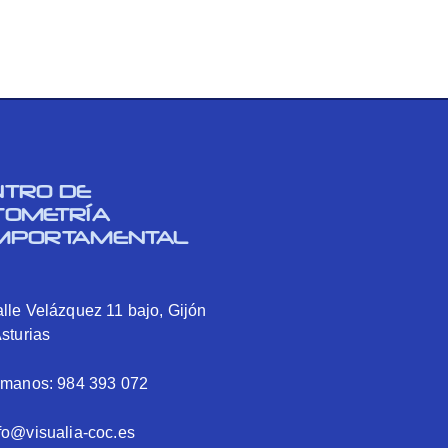
NTRO DE
TOMETRÍA
MPORTAMENTAL
lle Velázquez 11 bajo, Gijón
Asturias
ámanos: 984 393 072
fo@visualia-coc.es