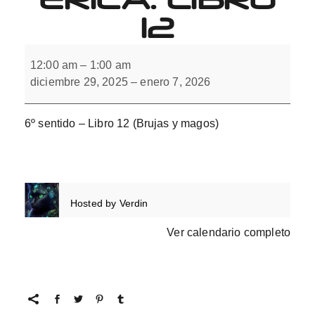
12
6º
sentido.
12:00 am
–
1:00 am
Integración
diciembre 29, 2025
–
enero 7, 2026
interhemisférica.
Libro
12
6º sentido – Libro 12 (Brujas y magos)
Hosted by
Verdin
Ver calendario completo