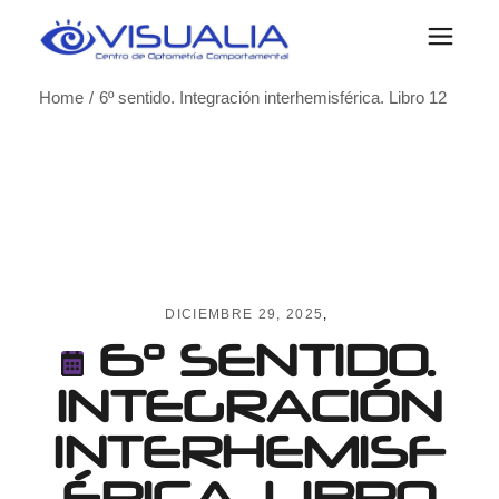
Skip
to
the
content
Home
6º sentido. Integración interhemisférica. Libro 12
DICIEMBRE 29, 2025
6º SENTIDO.
INTEGRACIÓN
INTERHEMISF
ÉRICA. LIBRO