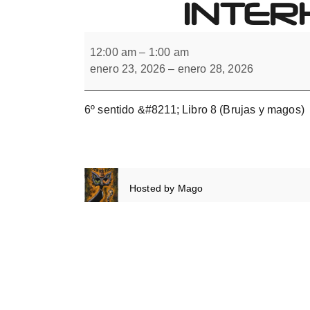
INTER
Forbrain
6º
sentido.
12:00 am
–
1:00 am
Integración
enero 23, 2026
–
enero 28, 2026
interhemisférica.
Libro
8
6º sentido &#8211; Libro 8 (Brujas y magos)
Hosted by
Mago