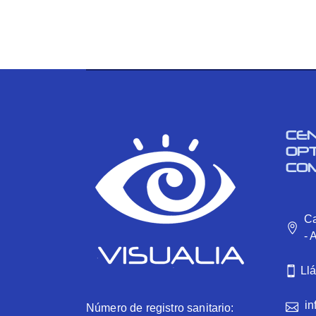
CE
OP
CO
Ca
- 
Ll
in
Número de registro sanitario: