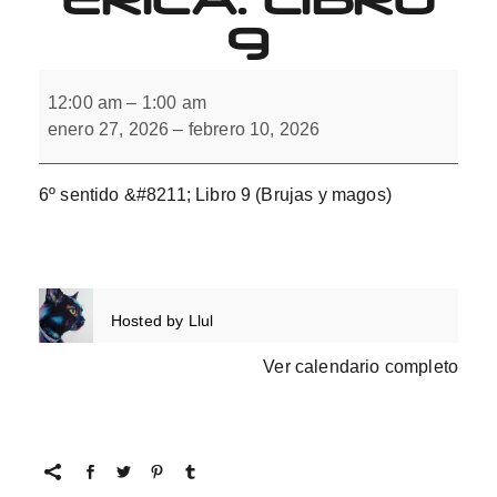
9
6º
sentido.
12:00 am
–
1:00 am
Integración
enero 27, 2026
–
febrero 10, 2026
interhemisférica.
Libro
9
6º sentido &#8211; Libro 9 (Brujas y magos)
Hosted by
Llul
Ver calendario completo