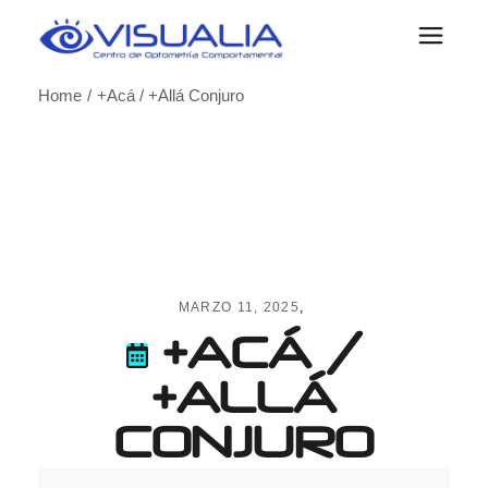
Skip
to
the
content
Home
+Acá / +Allá Conjuro
MARZO 11, 2025
+ACÁ /
+ALLÁ
CONJURO
+Acá