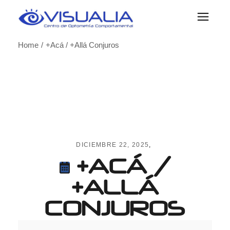
Skip
to
the
content
Home
+Acá / +Allá Conjuros
DICIEMBRE 22, 2025
+ACÁ /
+ALLÁ
CONJUROS
+Acá