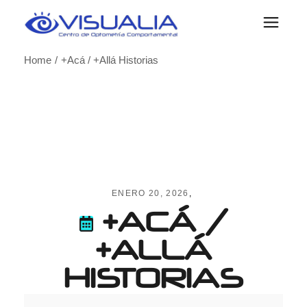
Skip
to
the
content
Home
+Acá / +Allá Historias
ENERO 20, 2026
+ACÁ /
+ALLÁ
HISTORIAS
+Acá