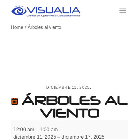
Skip
to
the
content
Home
Árboles al viento
DICIEMBRE 11, 2025
ÁRBOLES AL
VIENTO
Árboles
al
12:00 am
–
1:00 am
viento
diciembre 11, 2025
–
diciembre 17, 2025