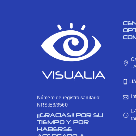
CE
OP
CO
Ca
- 
Ll
in
Número de registro sanitario:
NRS:E3/3560
L-
¡¡GRACIAS!! POR SU
ta
TIEMPO Y POR
HABERSE