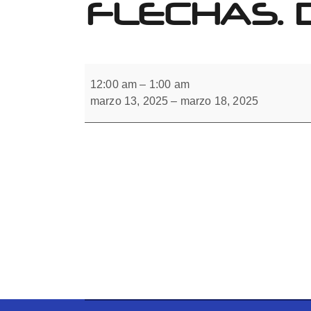
FLECHAS. 
Forbrain
Automaticidad.
Carta
12:00 am
–
1:00 am
de
marzo 13, 2025
–
marzo 18, 2025
flechas.
Decir
lo
mismo
hacer
al
revés.