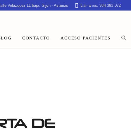
alle Velázquez 11 bajo, Gijón - Asturias
Llámanos: 984 393 072
BLOG
CONTACTO
ACCESO PACIENTES
RTA DE