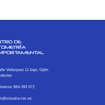
NTRO DE
TOMETRÍA
MPORTAMENTAL
lle Velázquez 11 bajo, Gijón
Asturias
ámanos: 984 393 072
fo@visualia-coc.es