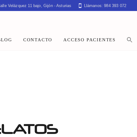
alle Velázquez 11 bajo, Gijón - Asturias
Llámanos: 984 393 072
BLOG
CONTACTO
ACCESO PACIENTES
ELATOS