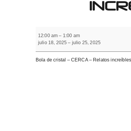
INCR
Forbrain
Bola
de
12:00 am
–
1:00 am
cristal.
julio 18, 2025
–
julio 25, 2025
Relatos
increíbles
con
flipper
Bola de cristal – CERCA – Relatos increíble
monocular.