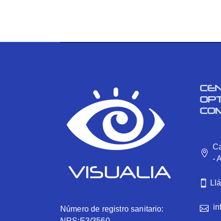
CE
OP
CO
Ca
- 
Ll
in
Número de registro sanitario:
NRS:E3/3560