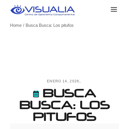
Skip
to
the
content
Home
Busca Busca: Los pitufos
ENERO 14, 2026
BUSCA
BUSCA: LOS
PITUFOS
Busca