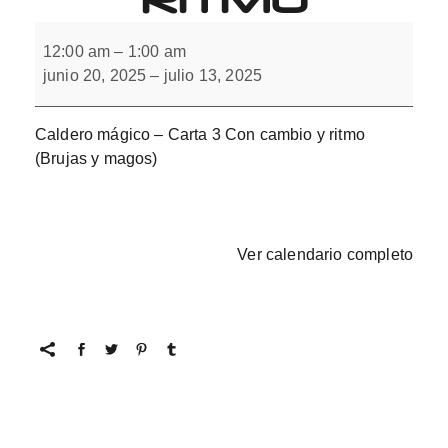
Caldero
mágico
12:00 am
–
1:00 am
con
junio 20, 2025
–
julio 13, 2025
cambio
y
ritmo
Caldero mágico – Carta 3 Con cambio y ritmo
(Brujas y magos)
Ver calendario completo