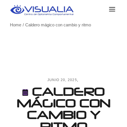
Skip
to
the
content
Home
Caldero mágico con cambio y ritmo
JUNIO 20, 2025
CALDERO
MÁGICO CON
CAMBIO Y
RITMO