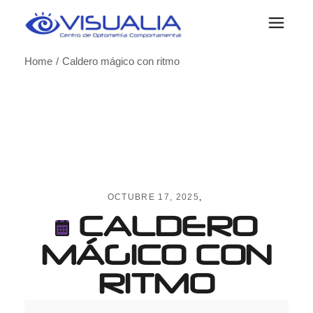
Skip
to
the
content
Home
Caldero mágico con ritmo
OCTUBRE 17, 2025
CALDERO
MÁGICO CON
RITMO
Caldero