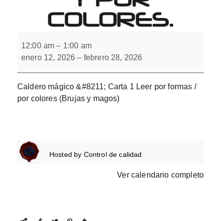
COLORES.
Caldero
mágico.
12:00 am
–
1:00 am
Leer
enero 12, 2026
–
febrero 28, 2026
por
formas
y
por
Caldero mágico &#8211; Carta 1 Leer por formas /
colores.
por colores (Brujas y magos)
Hosted by
Control de calidad
Ver calendario completo