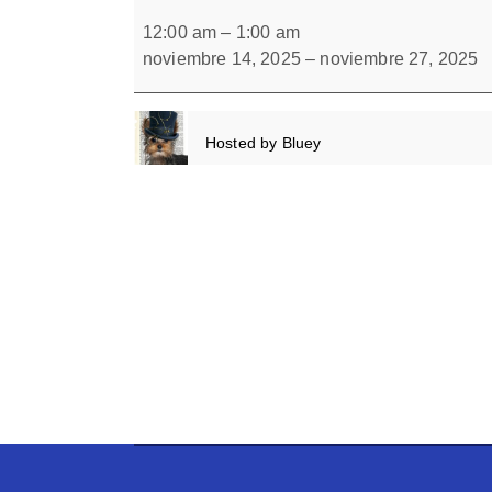
Caminito
Forbrain
de
12:00 am
–
1:00 am
símbolos
noviembre 14, 2025
–
noviembre 27, 2025
con
L(-)
Hosted by
Bluey