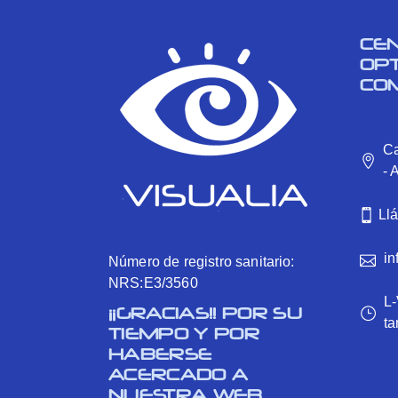
CE
OP
CO
Ca
- 
Ll
in
Número de registro sanitario:
NRS:E3/3560
L-
¡¡GRACIAS!! POR SU
ta
TIEMPO Y POR
HABERSE
ACERCADO A
NUESTRA WEB