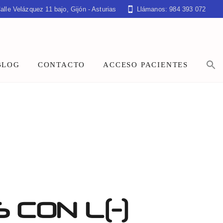
alle Velázquez 11 bajo, Gijón - Asturias
Llámanos: 984 393 072
BLOG
CONTACTO
ACCESO PACIENTES
CON L(-)