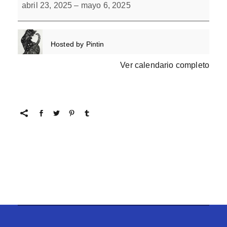
de
abril 23, 2025
–
mayo 6, 2025
símbolos
con
L(-)
Hosted by
Pintin
Ver calendario completo