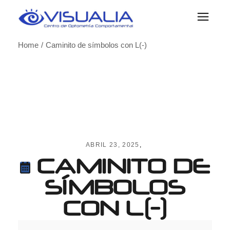
Skip
to
the
content
Home
Caminito de símbolos con L(-)
ABRIL 23, 2025
CAMINITO DE
SÍMBOLOS
CON L(-)
Caminito