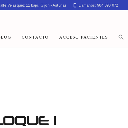
alle Velázquez 11 bajo, Gijón - Asturias
Llámanos: 984 393 072
BLOG
CONTACTO
ACCESO PACIENTES
OQUE 1