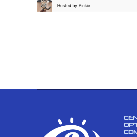
Hosted by
Pinkie
CE
OP
CO