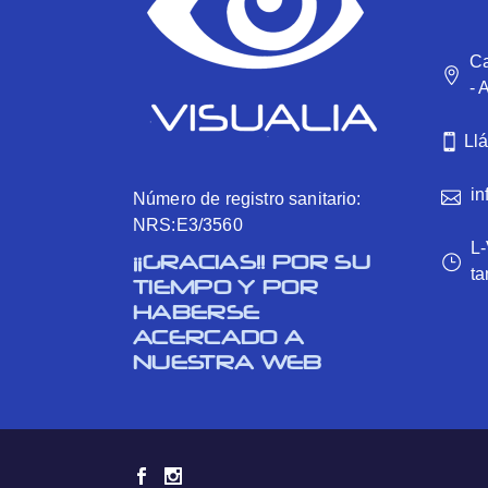
Ca
- 
Ll
in
Número de registro sanitario:
NRS:E3/3560
L-
¡¡GRACIAS!! POR SU
ta
TIEMPO Y POR
HABERSE
ACERCADO A
NUESTRA WEB