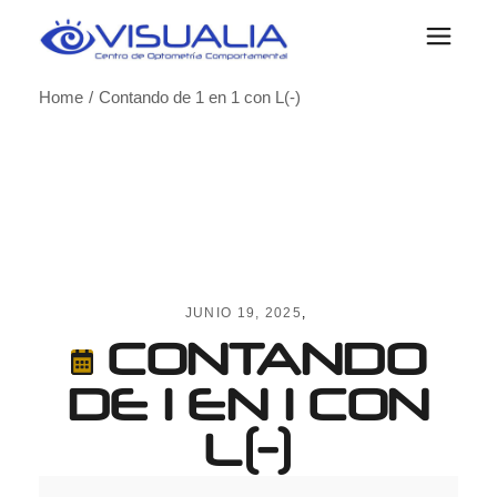
Skip
to
the
content
Home
Contando de 1 en 1 con L(-)
JUNIO 19, 2025
CONTANDO
DE 1 EN 1 CON
L(-)
Contando