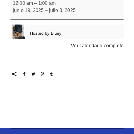
de
12:00 am
–
1:00 am
1
junio 19, 2025
–
julio 3, 2025
en
1
con
L(-)
Hosted by
Bluey
Ver calendario completo