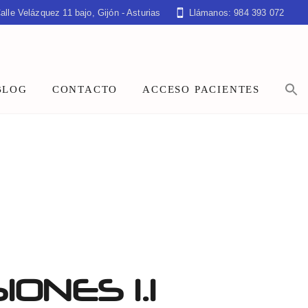
alle Velázquez 11 bajo, Gijón - Asturias
Llámanos: 984 393 072
BLOG
CONTACTO
ACCESO PACIENTES
NES 1.1