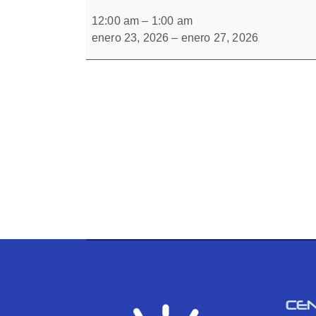
Cuaderno
Forbrain
de
12:00 am
–
1:00 am
inversiones
enero 23, 2026
–
enero 27, 2026
1.1
CE