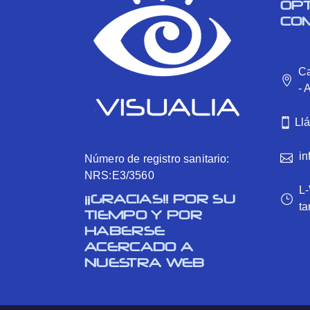
OP
CO
Ca
- 
Ll
in
Número de registro sanitario:
NRS:E3/3560
L-
¡¡GRACIAS!! POR SU
ta
TIEMPO Y POR
HABERSE
ACERCADO A
NUESTRA WEB