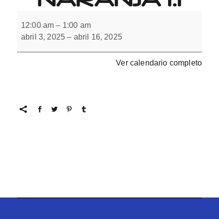
Cuaderno
de
12:00 am
–
1:00 am
inversiones
abril 3, 2025
–
abril 16, 2025
naranja
1.1
Ver calendario completo