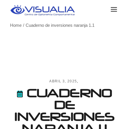
Skip
to
the
content
Home
Cuaderno de inversiones naranja 1.1
ABRIL 3, 2025
CUADERNO
DE
INVERSIONES
NARANJA 1.1