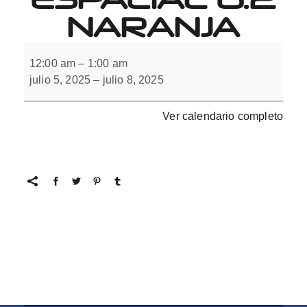
NARANJA
Cuaderno
de
12:00 am
–
1:00 am
orientación
julio 5, 2025
–
julio 8, 2025
espacial
6.2
naranja
Ver calendario completo