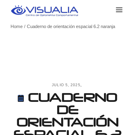
Skip
to
the
content
Home
Cuaderno de orientación espacial 6.2 naranja
JULIO 5, 2025
CUADERNO
DE
ORIENTACIÓN
ESPACIAL 6.2