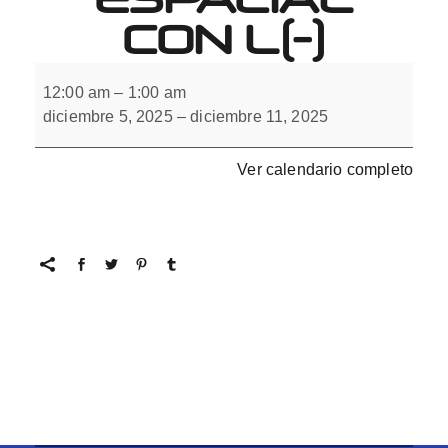
CON L(-)
Cuaderno
de
12:00 am
–
1:00 am
orientación
diciembre 5, 2025
–
diciembre 11, 2025
espacial
con
L(-)
Ver calendario completo