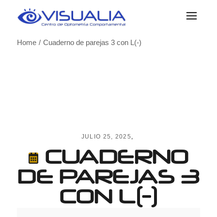
Skip
to
the
content
Home
Cuaderno de parejas 3 con L(-)
JULIO 25, 2025
CUADERNO
DE PAREJAS 3
CON L(-)
Cuaderno