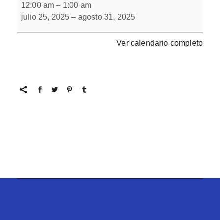
de
12:00 am
–
1:00 am
parejas
julio 25, 2025
–
agosto 31, 2025
3
con
L(-)
Ver calendario completo