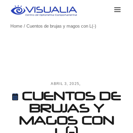
Skip
to
the
content
Home
Cuentos de brujas y magos con L(-)
ABRIL 3, 2025
CUENTOS DE
BRUJAS Y
MAGOS CON
L(-)