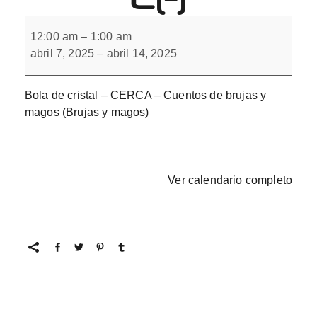
Cuentos
de
12:00 am
–
1:00 am
brujas
abril 7, 2025
–
abril 14, 2025
y
magos
con
L(-)
Bola de cristal – CERCA – Cuentos de brujas y
magos (Brujas y magos)
Ver calendario completo