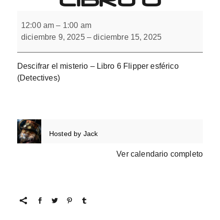
Descifrar
el
12:00 am
–
1:00 am
misterio
diciembre 9, 2025
–
diciembre 15, 2025
con
flipper.
Libro
6
Descifrar el misterio – Libro 6 Flipper esférico
(Detectives)
Hosted by
Jack
Ver calendario completo