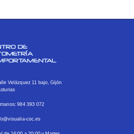
NTRO DE
TOMETRÍA
MPORTAMENTAL
lle Velázquez 11 bajo, Gijón
Asturias
ámanos: 984 393 072
fo@visualia-coc.es
V de 16:00 a 20:00 y Martes