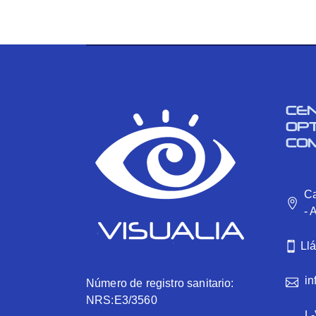
CE
OP
CO
Ca
- 
Ll
in
Número de registro sanitario:
NRS:E3/3560
L-