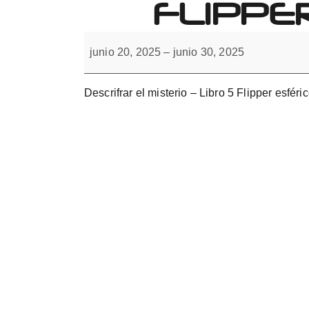
FLIPPE
Forbrain
Descifrar
el
junio 20, 2025
–
junio 30, 2025
misterio
con
flipper
monocular.
Descrifrar el misterio – Libro 5 Flipper esféri
Libro
5