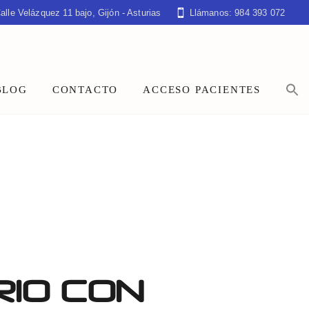
alle Velázquez 11 bajo, Gijón - Asturias
Llámanos: 984 393 072
BLOG
CONTACTO
ACCESO PACIENTES
RIO CON