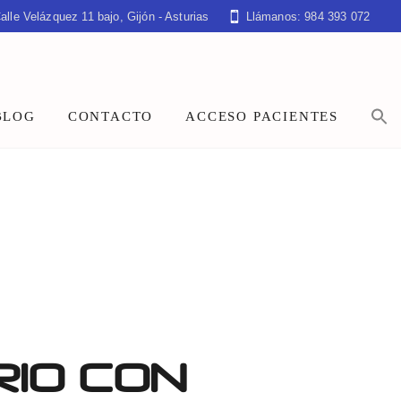
alle Velázquez 11 bajo, Gijón - Asturias
Llámanos: 984 393 072
BLOG
CONTACTO
ACCESO PACIENTES
RIO CON