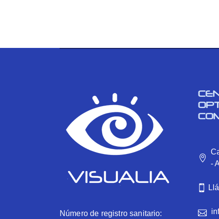
CE
OP
CO
Ca
- 
Ll
in
Número de registro sanitario: