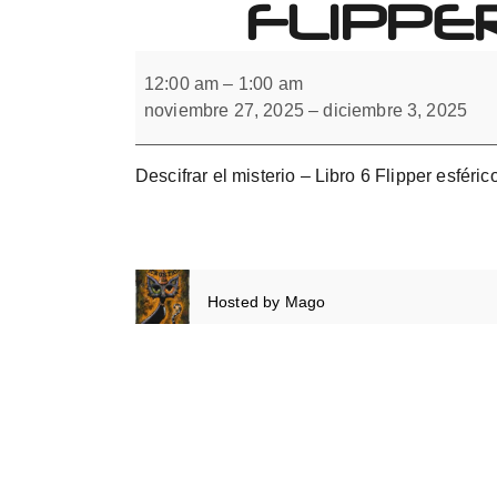
FLIPPE
Forbrain
Descifrar
el
12:00 am
–
1:00 am
misterio
noviembre 27, 2025
–
diciembre 3, 2025
con
flipper
monocular.
Libro
Descifrar el misterio – Libro 6 Flipper esféric
6
Hosted by
Mago