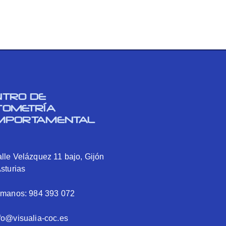
NTRO DE
TOMETRÍA
MPORTAMENTAL
lle Velázquez 11 bajo, Gijón
Asturias
ámanos: 984 393 072
fo@visualia-coc.es