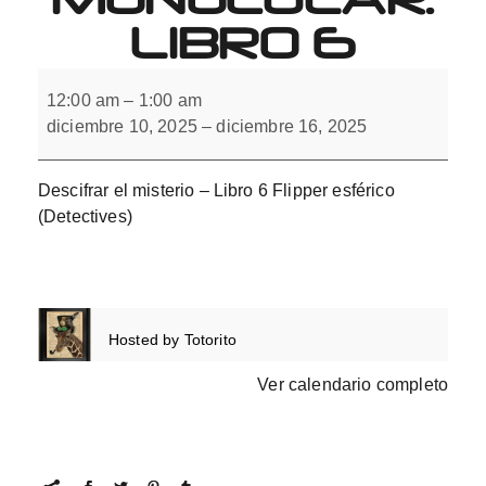
LIBRO 6
Descifrar
el
12:00 am
–
1:00 am
misterio
diciembre 10, 2025
–
diciembre 16, 2025
con
flipper
monocular.
Libro
Descifrar el misterio – Libro 6 Flipper esférico
6
(Detectives)
Hosted by
Totorito
Ver calendario completo