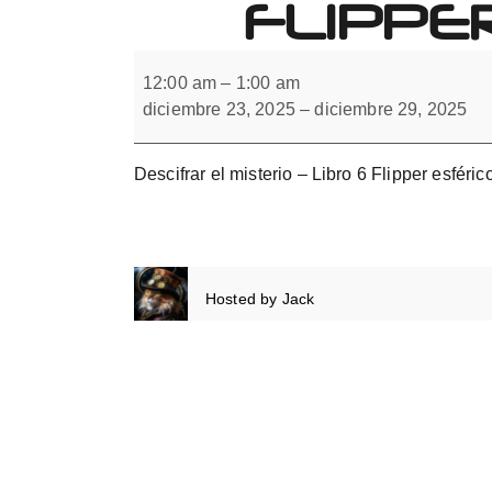
FLIPPE
Forbrain
Descifrar
el
12:00 am
–
1:00 am
misterio
diciembre 23, 2025
–
diciembre 29, 2025
con
flipper
monocular.
Libro
Descifrar el misterio – Libro 6 Flipper esféric
6
Hosted by
Jack