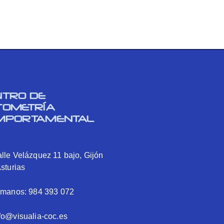
NTRO DE
TOMETRÍA
MPORTAMENTAL
lle Velázquez 11 bajo, Gijón
Asturias
ámanos: 984 393 072
fo@visualia-coc.es