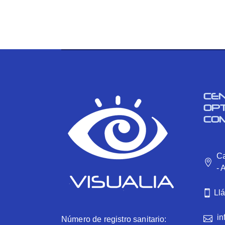
CE
OP
CO
Ca
- 
Ll
in
Número de registro sanitario: