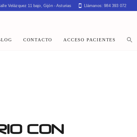
alle Velázquez 11 bajo, Gijón - Asturias
Llámanos: 984 393 072
BLOG
CONTACTO
ACCESO PACIENTES
RIO CON