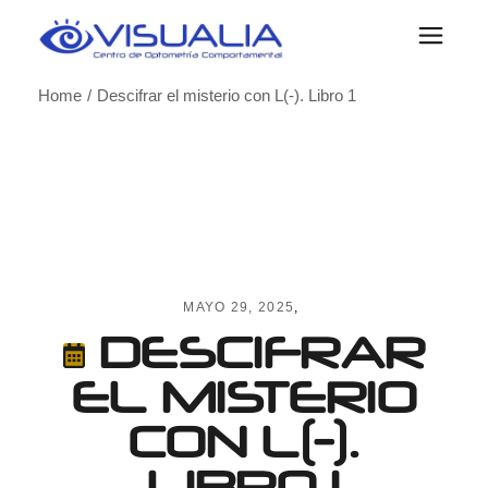
Skip
to
the
content
Home
Descifrar el misterio con L(-). Libro 1
MAYO 29, 2025
DESCIFRAR
EL MISTERIO
CON L(-).
LIBRO 1