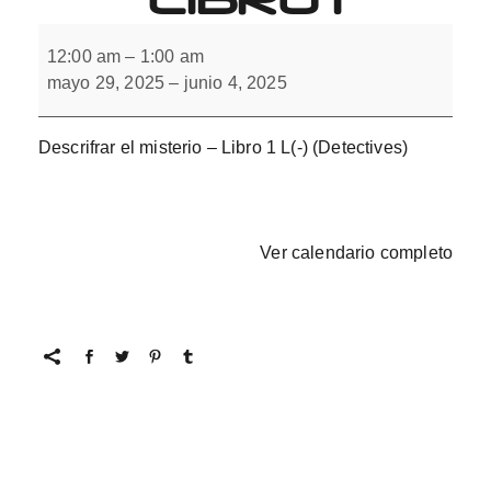
Descifrar
el
12:00 am
–
1:00 am
misterio
mayo 29, 2025
–
junio 4, 2025
con
L(-).
Libro
1
Descrifrar el misterio – Libro 1 L(-) (Detectives)
Ver calendario completo