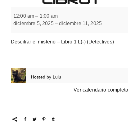
Descifrar
el
12:00 am
–
1:00 am
misterio
diciembre 5, 2025
–
diciembre 11, 2025
con
L(-).
Libro
1
Descifrar el misterio – Libro 1 L(-) (Detectives)
Hosted by
Lulu
Ver calendario completo