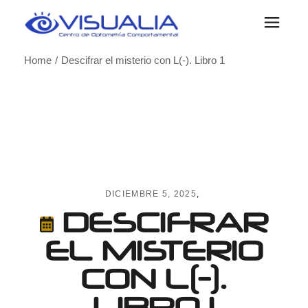
Skip
to
the
content
Home
Descifrar el misterio con L(-). Libro 1
DICIEMBRE 5, 2025
DESCIFRAR
EL MISTERIO
CON L(-).
LIBRO 1