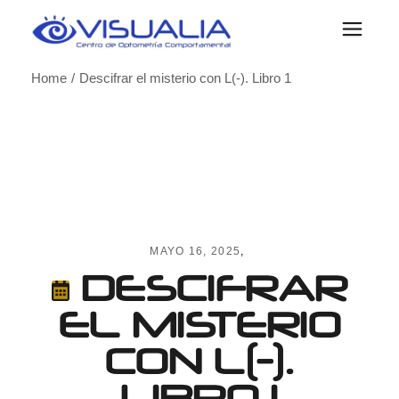
Skip
to
the
content
Home
Descifrar el misterio con L(-). Libro 1
MAYO 16, 2025
DESCIFRAR
EL MISTERIO
CON L(-).
LIBRO 1