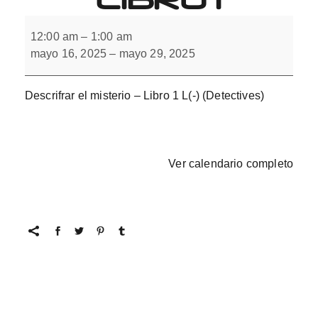
Descifrar
el
12:00 am
–
1:00 am
misterio
mayo 16, 2025
–
mayo 29, 2025
con
L(-).
Libro
1
Descrifrar el misterio – Libro 1 L(-) (Detectives)
Ver calendario completo