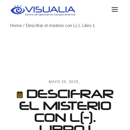
Skip
to
the
content
Home
Descifrar el misterio con L(-). Libro 1
MAYO 20, 2025
DESCIFRAR
EL MISTERIO
CON L(-).
LIBRO 1