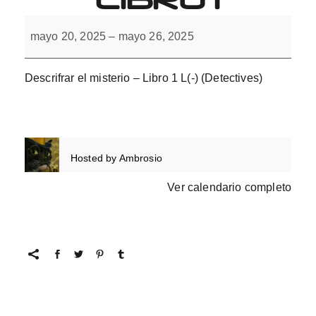
Descifrar
el
mayo 20, 2025
–
mayo 26, 2025
misterio
con
L(-).
Libro
Descrifrar el misterio – Libro 1 L(-) (Detectives)
1
Hosted by
Ambrosio
Ver calendario completo