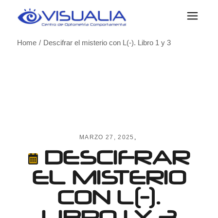
Skip
to
the
content
Home
Descifrar el misterio con L(-). Libro 1 y 3
MARZO 27, 2025
DESCIFRAR
EL MISTERIO
CON L(-).
LIBRO 1 Y 3