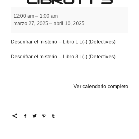
Descifrar
el
12:00 am
–
1:00 am
misterio
marzo 27, 2025
–
abril 10, 2025
con
L(-).
Libro
1
Descrifrar el misterio – Libro 1 L(-) (Detectives)
y
3
Descrifrar el misterio – Libro 3 L(-) (Detectives)
Ver calendario completo