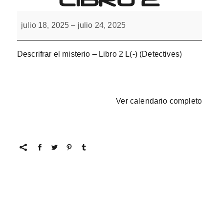
Descifrar
el
julio 18, 2025
–
julio 24, 2025
misterio
con
L(-).
Libro
Descrifrar el misterio – Libro 2 L(-) (Detectives)
2
Ver calendario completo