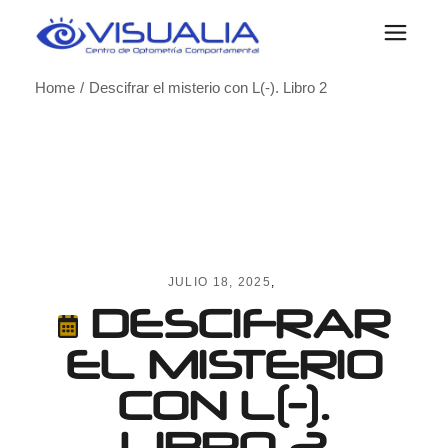
Skip
to
the
content
Home
Descifrar el misterio con L(-). Libro 2
JULIO 18, 2025
DESCIFRAR
EL MISTERIO
CON L(-).
LIBRO 2