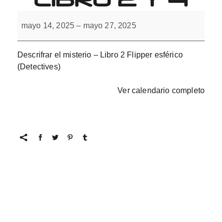
Descifrar
el
mayo 14, 2025
–
mayo 27, 2025
misterio
con
L(-).
Libro
Descrifrar el misterio – Libro 2 Flipper esférico
2
(Detectives)
y
4
Ver calendario completo