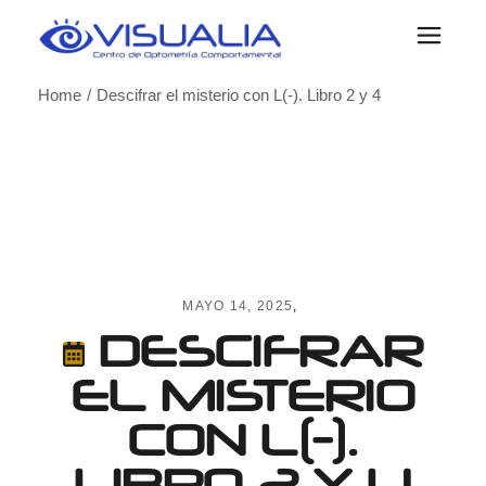
Skip
to
the
content
Home
Descifrar el misterio con L(-). Libro 2 y 4
MAYO 14, 2025
DESCIFRAR
EL MISTERIO
CON L(-).
LIBRO 2 Y 4