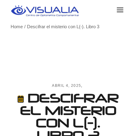
Skip
to
the
content
Home
Descifrar el misterio con L(-). Libro 3
ABRIL 4, 2025
DESCIFRAR
EL MISTERIO
CON L(-).
LIBRO 3