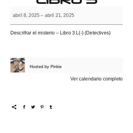
Descifrar
el
abril 8, 2025
–
abril 21, 2025
misterio
con
L(-).
Libro
Descrifrar el misterio – Libro 3 L(-) (Detectives)
3
Hosted by
Pinkie
Ver calendario completo