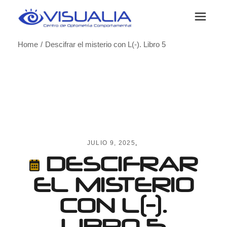
Skip
to
the
content
Home
Descifrar el misterio con L(-). Libro 5
JULIO 9, 2025
DESCIFRAR
EL MISTERIO
CON L(-).
LIBRO 5