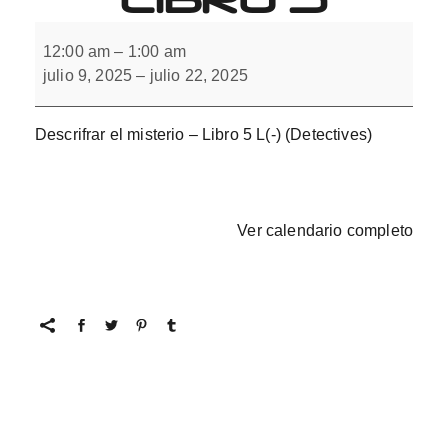
Descifrar
el
12:00 am
–
1:00 am
misterio
julio 9, 2025
–
julio 22, 2025
con
L(-).
Libro
5
Descrifrar el misterio – Libro 5 L(-) (Detectives)
Ver calendario completo