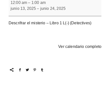
el
12:00 am
–
1:00 am
misterio.
junio 13, 2025
–
junio 24, 2025
Libro
1
Descrifrar el misterio – Libro 1 L(-) (Detectives)
Ver calendario completo